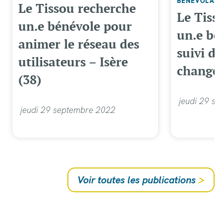
BÉNÉVOLAT
Le Tissou recherche
Le Tiss
un.e bénévole pour
un.e bé
animer le réseau des
suivi d
utilisateurs – Isère
change 
(38)
jeudi 29 s
jeudi 29 septembre 2022
Voir toutes les publications
>