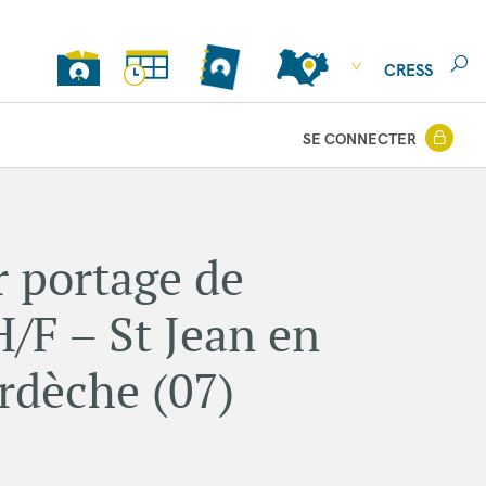
CRESS
SE CONNECTER
r portage de
/F – St Jean en
rdèche (07)