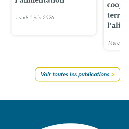
coopé
territ
Lundi 1 juin 2026
l’alim
Mercredi
Voir toutes les publications
>