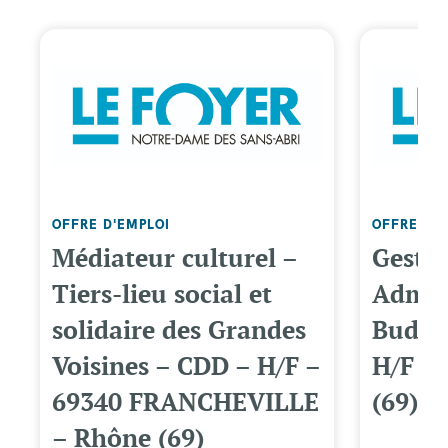
OFFRE D'EMPLOI
OFFRE D'
Médiateur culturel –
Gesti
Tiers-lieu social et
Admini
solidaire des Grandes
Budgét
Voisines – CDD – H/F –
H/F –
69340 FRANCHEVILLE
(69)
– Rhône (69)