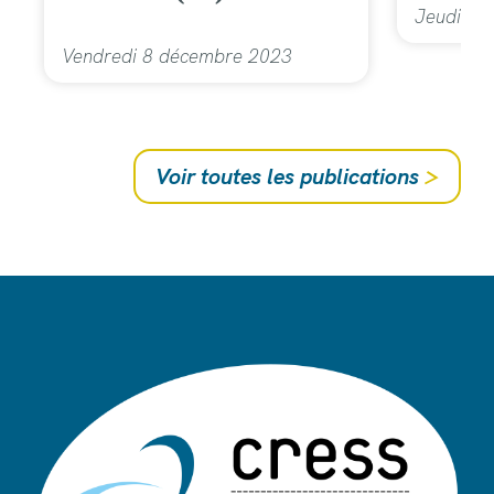
Jeudi 7 
Vendredi 8 décembre 2023
Voir toutes les publications
>