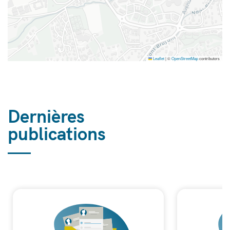
Leaflet
|
©
OpenStreetMap
contributors
Dernières
publications