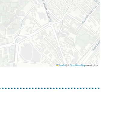
Leaflet
|
©
OpenStreetMap
contributors