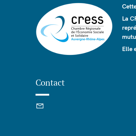
Cette
La CR
repré
mutue
Elle 
Contact