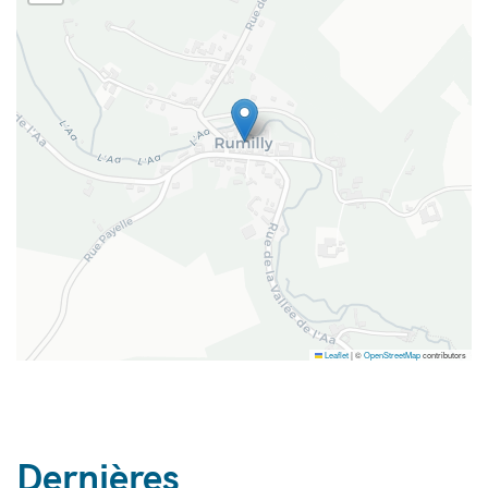
Leaflet
|
©
OpenStreetMap
contributors
Dernières