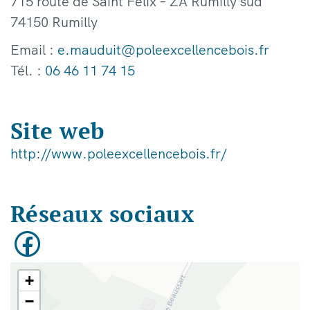
715 route de Saint Félix – ZA Rumilly sud
74150 Rumilly
Email :
e.mauduit@poleexcellencebois.fr
Tél. :
06 46 11 74 15
Site web
http://www.poleexcellencebois.fr/
Réseaux sociaux
+
−