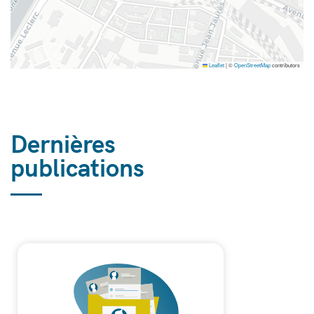
Leaflet
|
©
OpenStreetMap
contributors
Dernières
publications