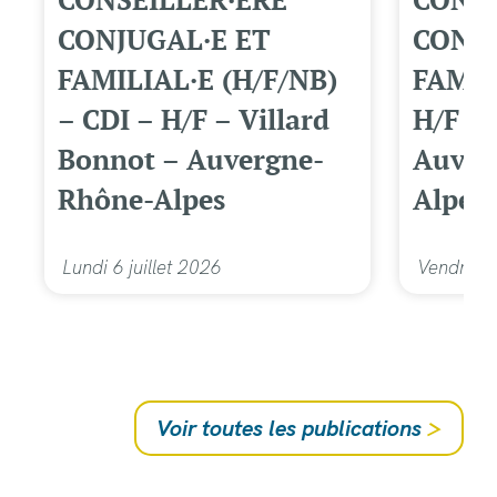
CONSEILLER·ÈRE
CONSE
CONJUGAL·E ET
CONJU
FAMILIAL·E (H/F/NB)
FAMIL
– CDI – H/F – Villard
H/F – 
Bonnot – Auvergne-
Auver
Rhône-Alpes
Alpes
Lundi 6 juillet 2026
Vendredi 
Voir toutes les publications
>